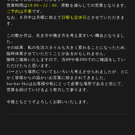
営業時間は
18:00～22：00
、席数を減らしての営業となります。
ご予約は不要
です。
なお、６月中は
月曜に加えて
日曜も定休日
とさせていただきま
す。
この数か月は、生き方や働き方を考え直すいい機会となりまし
た。
その結果、私の生活スタイルも大きく変わることになったため、
臨時休業させていただくことがあるかもしれません。
随時ご連絡いたしますので、当HPや各SNSでのご確認をしてい
ただけたらと思います。
バーという場所についてもいろいろ考えさせられましたが、とに
かく皆様からの温かいお言葉に励まされてきました。
bar-bar Skyはお客様や私にとって必要な場所であると信じて、
営業を続けていけるよう努力して参ります。
今後ともどうぞよろしくお願いいたします。