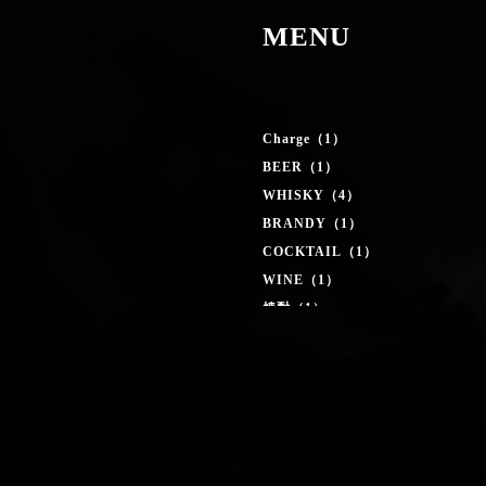
MENU
Charge（1）
BEER（1）
WHISKY（4）
BRANDY（1）
COCKTAIL（1）
WINE（1）
焼酎（1）
NON-ALCOHOL（2）